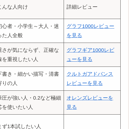
こんな人向け
詳細レビュー
初心者・小学生～大人・迷
グラフ1000レビュー
った人全般
を見る
重さが気にならず、正確な
グラフギア1000レビ
線を重視したい人
ューを見る
下書き・細かい描写・清書
クルトガアドバンス
寄りの人
レビューを見る
筆圧が強い人・0.2など極細
オレンズレビューを
芯を使いたい人
見る
まず1本試したい人