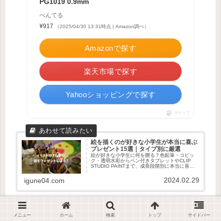
PG1019 0.9mm
ぺんてる
¥917
（2025/04/30 13:31時点 | Amazon調べ）
Amazonで探す
楽天市場で探す
Yahooショッピングで探す
ポチップ
絵を描くのが好きな小学生が本当に喜ぶ
プレゼント15選｜タイプ別に厳選
絵が好きな小学生に何を贈る？色鉛筆・コピッ
ク・透明水彩からペン付きタブレットやCLIP
STUDIO PAINTまで、成長段階別に本当に喜ば
れるプレゼントを厳選しました。
2024.02.29
igune04.com
メニュー
ホーム
検索
トップ
サイドバー