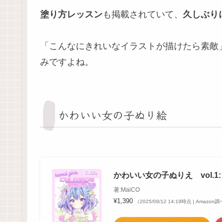
塗り方レッスン
も掲載されていて、
久しぶり
「こんなにきれいなイラストが描けたら素敵
みですよね。
かわいい女の子ぬり絵
かわいい女の子ぬりえ vol.1: kawaii
著:MaiCO
¥1,390
（2025/09/12 14:19時点 | Amazon