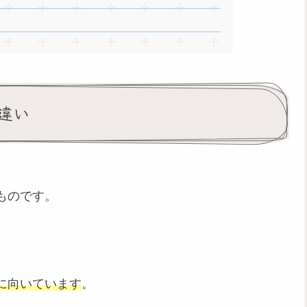
違い
ものです。
に向いています
。