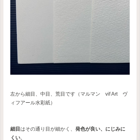
左から細目、中目、荒目です（マルマン vif Art ヴ
ィフアール水彩紙）
細目
はその通り目が細かく、
発色が良い、にじみに
くい
。