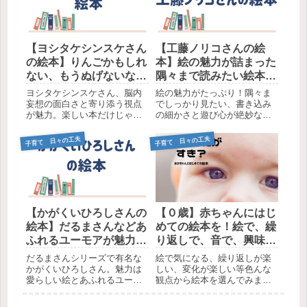
【ヨシタケシンスケさん
【工藤ノリコさんの絵
の絵本】りんごかもしれ
本】絵の魅力が詰まった
ない、もうぬげないなど
隅々まで読みたい絵本5
おすすめ11選
選
ヨシタケシンスケさん、脳内
絵の魅力がたっぷり！隅々ま
妄想の面白さと寄り添う視点
でしっかり見たい、書き込み
が魅力。楽しい本だけじゃな
の細かさと遊び心が絶妙なバ
いんですよ、たくさんの魅力
ランス。工藤ノリコさんの絵
を持つ作家さん。
が大好きなんです！
子育て 日々の工夫
子育て 日々の工夫
【かがくいひろしさんの
【０歳】赤ちゃんにはじ
絵本】だるまさんなどあ
めての絵本を！絵で、繰
ふれるユーモアが魅力の
り返しで、音で、興味を
6選
引く工夫だらけの絵本9
だるまさんシリーズで有名な
絵で気になる、繰り返しが楽
選
かがくいひろしさん。魅力は
しい、変化が楽しい等色んな
愛らしい絵とあふれるユーモ
観点から絵本を選んでみまし
ア。子どもが笑う絵本です。
た。視力0.1（８カ月の赤ちゃ
ん程度）で見てみた感想など